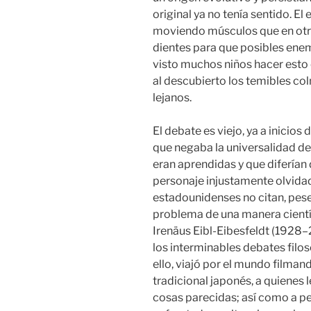
original ya no tenía sentido. El 
moviendo músculos que en otro
dientes para que posibles enem
visto muchos niños hacer esto
al descubierto los temibles c
lejanos.
El debate es viejo, ya a inicios
que negaba la universalidad de
eran aprendidas y que diferían
personaje injustamente olvida
estadounidenses no citan, pese 
problema de una manera científ
Irenäus Eibl-Eibesfeldt (1928–2
los interminables debates filo
ello, viajó por el mundo filmand
tradicional japonés, a quienes l
cosas parecidas; así como a pe