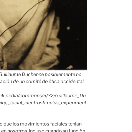
e Guillaume Duchenne posiblemente no
ación de un comité de ética occidental.
/wikipedia/commons/3/32/Guillaume_Du
ng_facial_electrostimulus_experiment
o que los movimientos faciales tenían
n en nosotros, incluso cuando su función