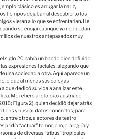
ejemplo clásico es arrugar la nariz,
s tiempos dejaban al descubierto los
igos vieran a lo que se enfrentarían. He
 cuando se enojan, aunque ya no quedan
olmillos de nuestros antepasados muy
 del siglo 20 había un bando bien definido
 las expresiones faciales, alegando que
 de una sociedad a otra. Aquí aparece un
do, o que al menos sus colegas
a que dedicó su vida a analizar este
ica. Me refiero al etólogo austriaco
018; Figura 2), quien decidió dejar atrás
sóficos y buscar datos concretos; para
o, entre otros, a actores de teatro
es pedía “actuar” temor, enojo, alegría y
rsonas de diversas “tribus” tropicales