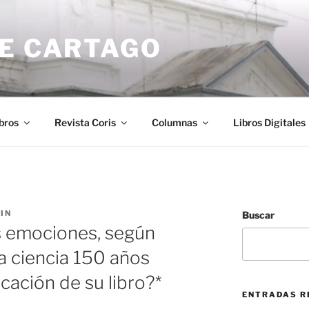
DE CARTAGO
bros
Revista Coris
Columnas
Libros Digitales
IN
Buscar
s emociones, según
la ciencia 150 años
cación de su libro?*
ENTRADAS R