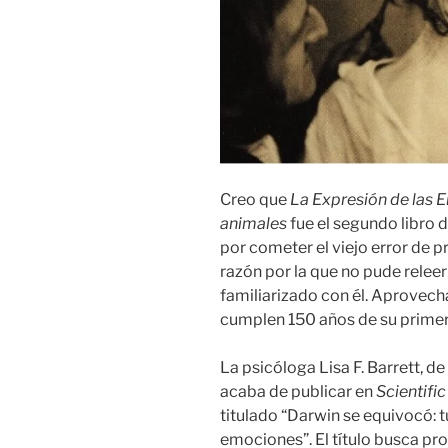
Creo que
La Expresión de las 
animales
fue el segundo libro d
por cometer el viejo error de pr
razón por la que no pude releer
familiarizado con él. Aprovec
cumplen 150 años de su primera
La psicóloga Lisa F. Barrett, d
acaba de publicar en
Scientifi
titulado “Darwin se equivocó: t
emociones”. El título busca pro