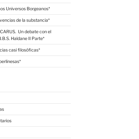
unos Universos Borgeanos*
ivencias de la substancia*
u ICARUS. Un debate con el
B.S. Haldane II Parte*
cias casi filosóficas*
berlinesas*
as
tarios