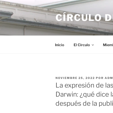
Saltar
al
CÍRCULO 
contenido
Inicio
El Círculo
Miem
PUBLICADO
NOVIEMBRE 25, 2022
POR
ADM
EL
La expresión de la
Darwin: ¿qué dice 
después de la publi