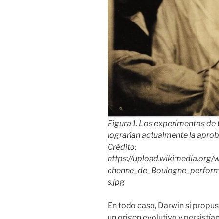
Figura 1. Los experimentos d
lograrían actualmente la aprob
Crédito:
https://upload.wikimedia.org
chenne_de_Boulogne_performi
s.jpg
En todo caso, Darwin sí propus
un origen evolutivo y persistía