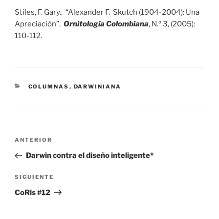
Stiles, F. Gary.. “Alexander F. Skutch (1904-2004): Una
Apreciación”.
Ornitología Colombiana
, N.º 3, (2005):
110-112.
CATEGORÍAS
COLUMNAS
,
DARWINIANA
Navegación
Entrada
ANTERIOR
de
anterior:
Darwin contra el diseño inteligente*
entradas
Siguiente
SIGUIENTE
entrada
CoRis #12