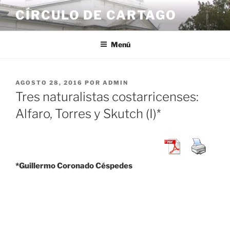
Saltar
CÍRCULO DE CARTAGO
al
contenido
Menú
PUBLICADO
AGOSTO 28, 2016
POR
ADMIN
EL
Tres naturalistas costarricenses:
Alfaro, Torres y Skutch (I)*
*Guillermo Coronado Céspedes