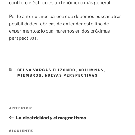
conflicto eléctrico es un fenómeno más general.
Por lo anterior, nos parece que debemos buscar otras
posibilidades teóricas de entender este tipo de
experimentos; lo cual haremos en dos próximas
perspectivas.
CATEGORÍAS
CELSO VARGAS ELIZONDO
,
COLUMNAS
,
MIEMBROS
,
NUEVAS PERSPECTIVAS
Navegación
Entrada
ANTERIOR
de
anterior:
La electricidad y el magnetismo
entradas
Siguiente
SIGUIENTE