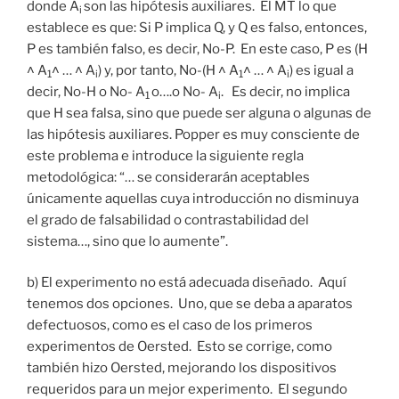
donde A
son las hipótesis auxiliares. El MT lo que
i
establece es que: Si P implica Q, y Q es falso, entonces,
P es también falso, es decir, No-P. En este caso, P es (H
˄ A
˄ … ˄ A
) y, por tanto, No-(H ˄ A
˄ … ˄ A
) es igual a
1
i
1
i
decir, No-H o No- A
o….o No- A
. Es decir, no implica
1
i
que H sea falsa, sino que puede ser alguna o algunas de
las hipótesis auxiliares. Popper es muy consciente de
este problema e introduce la siguiente regla
metodológica: “… se considerarán aceptables
únicamente aquellas cuya introducción no disminuya
el grado de falsabilidad o contrastabilidad del
sistema…, sino que lo aumente”.
b) El experimento no está adecuada diseñado. Aquí
tenemos dos opciones. Uno, que se deba a aparatos
defectuosos, como es el caso de los primeros
experimentos de Oersted. Esto se corrige, como
también hizo Oersted, mejorando los dispositivos
requeridos para un mejor experimento. El segundo