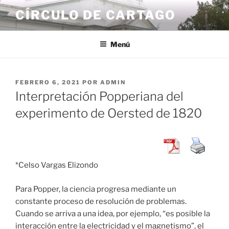
Saltar
CÍRCULO DE CARTAGO
al
contenido
Menú
PUBLICADO
FEBRERO 6, 2021
POR
ADMIN
EL
Interpretación Popperiana del
experimento de Oersted de 1820
*Celso Vargas Elizondo
Para Popper, la ciencia progresa mediante un
constante proceso de resolución de problemas.
Cuando se arriva a una idea, por ejemplo, “es posible la
interacción entre la electricidad y el magnetismo”, el