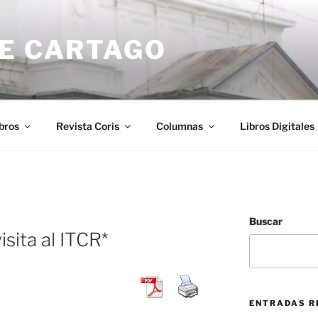
DE CARTAGO
bros
Revista Coris
Columnas
Libros Digitales
Buscar
sita al ITCR*
ENTRADAS R