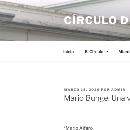
Saltar
al
CÍRCULO 
contenido
Inicio
El Círculo
Miem
PUBLICADO
MARZO 15, 2020
POR
ADMIN
EL
Mario Bunge. Una vi
*Mario Alfaro