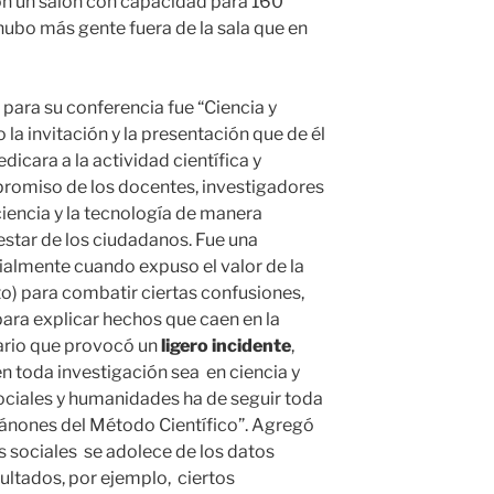
n un salón con capacidad para 160
hubo más gente fuera de la sala que en
para su conferencia fue “Ciencia y
la invitación y la presentación que de él
edicara a la actividad científica y
mpromiso de los docentes, investigadores
ciencia y la tecnología de manera
estar de los ciudadanos. Fue una
ialmente cuando expuso el valor de la
o) para combatir ciertas confusiones,
ara explicar hechos que caen en la
ario que provocó un
ligero
incidente
,
n toda investigación sea en ciencia y
ociales y humanidades ha de seguir toda
 cánones del Método Científico”. Agregó
s sociales se adolece de los datos
sultados, por ejemplo, ciertos