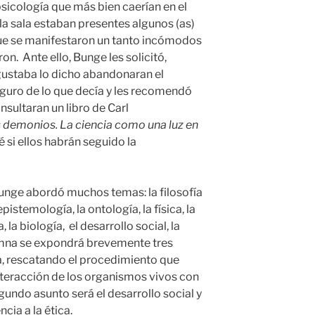
sicología que más bien caerían en el
la sala estaban presentes algunos (as)
ue se manifestaron un tanto incómodos
on. Ante ello, Bunge les solicitó,
 gustaba lo dicho abandonaran el
guro de lo que decía y les recomendó
nsultaran un libro de Carl
 demonios. La ciencia como una luz en
é si ellos habrán seguido la
 Bunge abordó muchos temas: la filosofía
epistemología, la ontología, la física, la
 la biología, el desarrollo social, la
lumna se expondrá brevemente tres
ía, rescatando el procedimiento que
interacción de los organismos vivos con
egundo asunto será el desarrollo social y
cia a la ética.