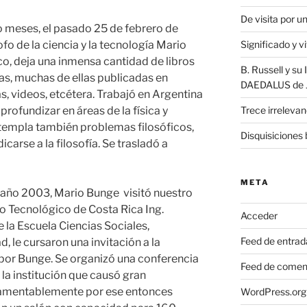
De visita por 
co meses, el pasado 25 de febrero de
o de la ciencia y la tecnología Mario
Significado y v
co, deja una inmensa cantidad de libros
B. Russell y s
tas, muchas de ellas publicadas en
DAEDALUS de J.
s, videos, etcétera. Trabajó en Argentina
profundizar en áreas de la física y
Trece irrelevan
ntempla también problemas filosóficos,
Disquisiciones 
carse a la filosofía. Se trasladó a
META
el año 2003, Mario Bunge visitó nuestro
uto Tecnológico de Costa Rica Ing.
Acceder
e la Escuela Ciencias Sociales,
Feed de entrad
 le cursaron una invitación a la
 por Bunge. Se organizó una conferencia
Feed de comen
la institución que causó gran
lamentablemente por ese entonces
WordPress.org