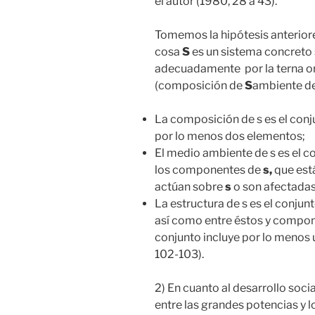
el autor (1980, 28 a 43).
Tomemos la hipótesis anterior
cosa
S
es un sistema concreto s
adecuadamente por la terna or
(composición de
S
ambiente d
La composición de s es el conju
por lo menos dos elementos;
El medio ambiente de s es el c
los componentes de
s,
que est
actúan sobre
s
o son afectada
La estructura de s es el conju
así como entre éstos y compone
conjunto incluye por lo menos
102-103).
2) En cuanto al desarrollo soci
entre las grandes potencias y l