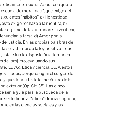
Es éticamente neutral?, sostiene que la
a escuela de moralidad”, que exige del
siguientes “hábitos”: a) Honestidad
d, esto exige rechazo a la mentira, b)
r el juicio de la autoridad sin verificar,
denunciar la farsa, d) Amor por la
o de justicia. En las propias palabras de
la servidumbre a la ley positiva – que
justa- sino la disposición a tomar en
s del prójimo, evaluando sus
, (1976), Ética y ciencia, 35. A estos
e virtudes, porque, según él surgen de
o y que depende de la mecánica de la
n exterior (Op. Cit, 35). Las cinco
de ser la guía para la búsqueda de la
e se dedique al “oficio” de investigador,
omo en las ciencias sociales y las