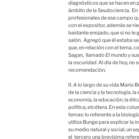
diagnósticos que se hacen en p
ámbito de la Seudociencia. En 
profesionales de ese campo q
con el expositor, además se rier
bastante enojado, que si no le
salón. Agregó que él estaba se
que, en relación con el tema, co
Sagan, llamado
El mundo y sus
la oscuridad.
Al día de hoy, no s
recomendación.
II. A lo largo de su vida Mario
de la ciencia y la tecnología, la 
economía, la educación, la ética,
política, etcétera. En esta co
temas: lo referente a la biolog
utiliza Bunge para explicar la 
su medio natural y social, un s
el tercero una brevísima referen