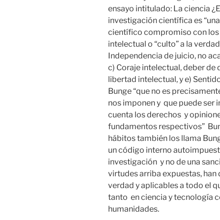
ensayo intitulado: La ciencia ¿
investigación científica es “un
científico compromiso con los 
intelectual o “culto” a la verda
Independencia de juicio, no acata
c) Coraje intelectual, deber de 
libertad intelectual, y e) Sentid
Bunge “que no es precisamente 
nos imponen y que puede ser in
cuenta los derechos y opinione
fundamentos respectivos” Bunge
hábitos también los llama Bung
un código interno autoimpuest
investigación y no de una sanció
virtudes arriba expuestas, han 
verdad y aplicables a todo el qu
tanto en ciencia y tecnología c
humanidades.