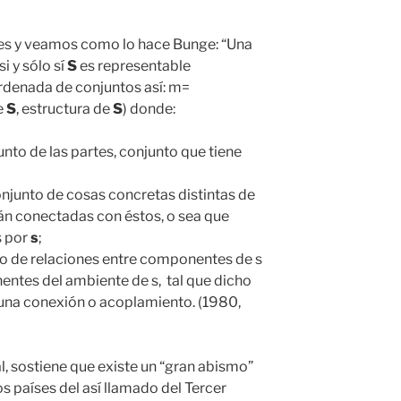
es y veamos como lo hace Bunge: “Una
i y sólo sí
S
es representable
denada de conjuntos así: m=
e
S
, estructura de
S
) donde:
nto de las partes, conjunto que tiene
onjunto de cosas concretas distintas de
án conectadas con éstos, o sea que
s por
s
;
nto de relaciones entre componentes de s
ntes del ambiente de s, tal que dicho
 una conexión o acoplamiento. (1980,
al, sostiene que existe un “gran abismo”
os países del así llamado del Tercer