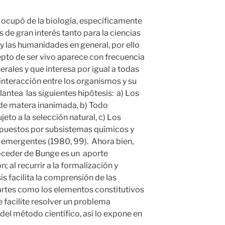
e ocupó de la biología, específicamente
 de gran interés tanto para la ciencias
y las humanidades en general, por ello
pto de ser vivo aparece con frecuencia
rales y que interesa por igual a todas
a interacción entre los organismos y su
lantea las siguientes hipótesis: a) Los
 de matera inanimada, b) Todo
eto a la selección natural, c) Los
uestos por subsistemas químicos y
emergentes (1980, 99). Ahora bien,
oceder de Bunge es un aporte
n; al recurrir a la formalización y
s facilita la comprensión de las
artes como los elementos constitutivos
e facilite resolver un problema
del método científico, así lo expone en