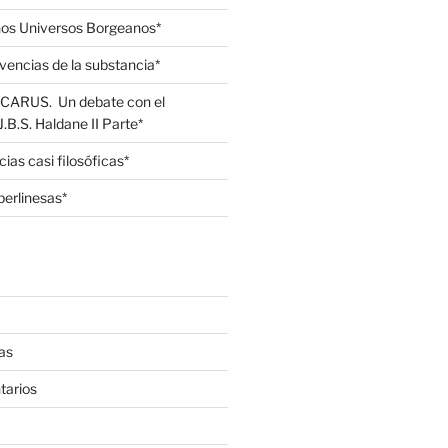
unos Universos Borgeanos*
ivencias de la substancia*
u ICARUS. Un debate con el
B.S. Haldane II Parte*
cias casi filosóficas*
berlinesas*
as
tarios