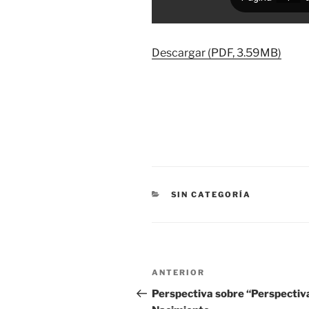
Descargar (PDF, 3.59MB)
CATEGORÍAS
SIN CATEGORÍA
Navegación
Entrada
ANTERIOR
de
anterior:
Perspectiva sobre “Perspectiv