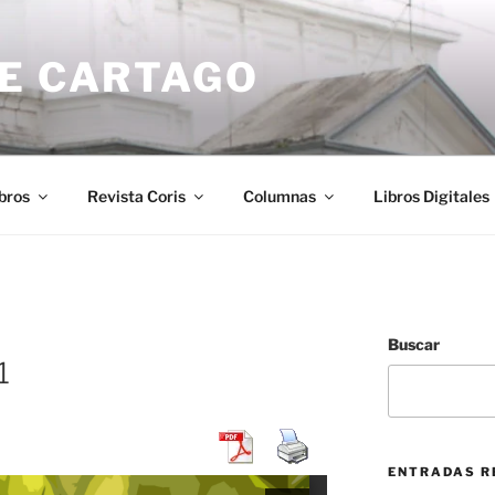
DE CARTAGO
bros
Revista Coris
Columnas
Libros Digitales
Buscar
1
ENTRADAS R