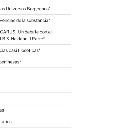
unos Universos Borgeanos*
ivencias de la substancia*
u ICARUS. Un debate con el
B.S. Haldane II Parte*
cias casi filosóficas*
berlinesas*
as
tarios