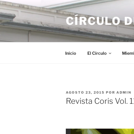
Saltar
al
CÍRCULO 
contenido
Inicio
El Círculo
Miem
PUBLICADO
AGOSTO 23, 2015
POR
ADMIN
EL
Revista Coris Vol. 1