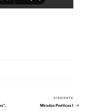
SIGUIENTE
Siguiente
entrada
as”.
Miradas Poéticas I