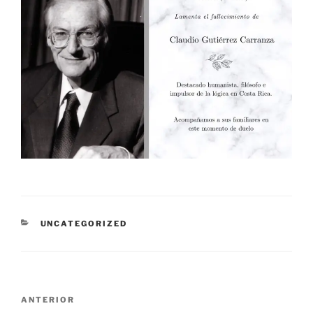
CATEGORÍAS
UNCATEGORIZED
Navegación
Entrada
ANTERIOR
de