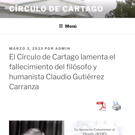
Saltar
CÍRCULO DE CARTAGO
al
contenido
Menú
PUBLICADO
MARZO 3, 2023
POR
ADMIN
EL
El Círculo de Cartago lamenta el
fallecimiento del filósofo y
humanista Claudio Gutiérrez
Carranza