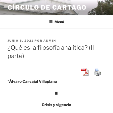
Saltar
CÍRCULO DE CARTAGO
al
contenido
Menú
PUBLICADO
JUNIO 6, 2021
POR
ADMIN
EL
¿Qué es la filosofía analítica? (II
parte)
*
Álvaro Carvajal Villaplana
III
Crisis y vigencia