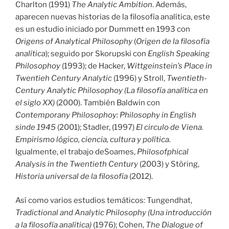
Charlton (1991)
The Analytic Ambition
. Además,
aparecen nuevas historias de la filosofía analítica, este
es un estudio iniciado por Dummett en 1993 con
Origens of Analytical Philosophy
(
Origen de la filosofía
analítica
); seguido por Skorupski con
English Speaking
Philosophoy
(1993); de Hacker,
Wittgeinstein’s Place in
Twentieh Century Analytic
(1996) y Stroll,
Twentieth-
Century Analytic Philosophoy (La filosofía analítica en
el siglo XX)
(2000). También Baldwin con
Contemporany Philosophoy: Philosophy in English
sinde 1945
(2001); Stadler, (1997)
El circulo de Viena.
Empirismo lógico, ciencia, cultura y política.
Igualmente, el trabajo deSoames,
Philosofphical
Analysis in the Twentieth Century
(2003) y Störing,
Historia universal de la filosofía
(2012).
Así como varios estudios temáticos: Tungendhat,
Tradictional and Analytic Philosophy (Una introducción
a la filosofía analítica)
(1976); Cohen,
The Dialogue of