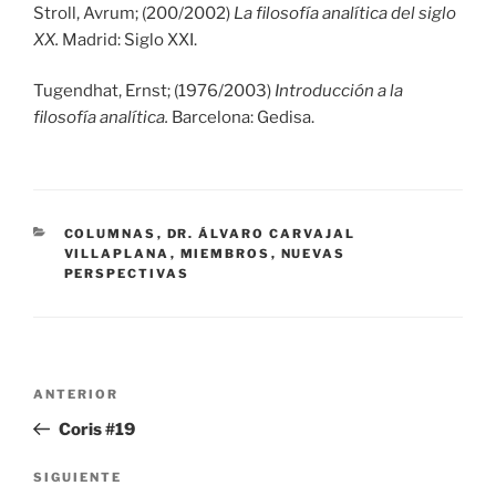
Stroll, Avrum; (200/2002)
La filosofía analítica del siglo
XX.
Madrid: Siglo XXI.
Tugendhat, Ernst; (1976/2003)
Introducción a la
filosofía analítica.
Barcelona: Gedisa.
CATEGORÍAS
COLUMNAS
,
DR. ÁLVARO CARVAJAL
VILLAPLANA
,
MIEMBROS
,
NUEVAS
PERSPECTIVAS
Navegación
Entrada
ANTERIOR
de
anterior:
Coris #19
entradas
Siguiente
SIGUIENTE