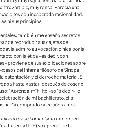
uerte y muy bajita; tenía la piel curtida,
controvertible, muy ronca. Parecía una
ituaciones con inesperada racionalidad,
as ni sus principios.
mentales; también me enseñó secretos
paz de reproducir sus cajetas de
 Todavía admiro su vocación cínica por la
acto con la ética –es decir, con
es– proviene de sus explicaciones sobre
excesos del infame filósofo de Sinope,
a ostentación y el derroche material. Si
ardaba hasta gastar (después de coserlo
 uso: “Aprenda, m´hijito –solía decir– lo
celebración de mi bachillerato, ella
 que había comprado once años antes.
ncialismo es un humanismo
(por orden
uadra, en la UCR) yo aprendí de L