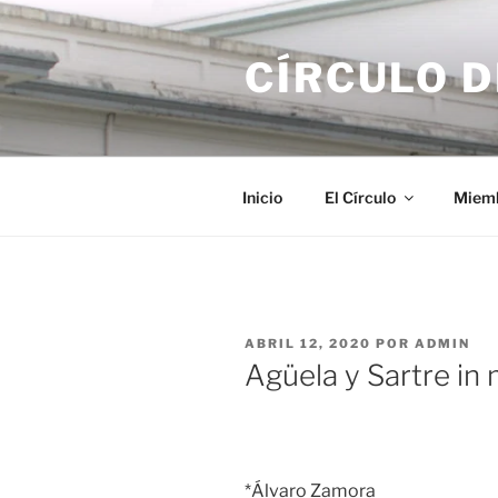
Saltar
al
CÍRCULO 
contenido
Inicio
El Círculo
Miem
PUBLICADO
ABRIL 12, 2020
POR
ADMIN
EL
Agüela y Sartre i
*Álvaro Zamora