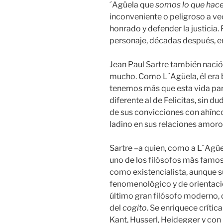
´Agüela que
somos lo que ha
inconveniente o peligroso a ve
honrado y defender la justicia.
personaje, décadas después, en
Jean Paul Sartre también nació
mucho. Como L´Agüela, él era 
tenemos más que esta vida para
diferente al de Felicitas, sin d
de sus convicciones con ahínco,
ladino en sus relaciones amoro
Sartre –a quien, como a L´Agü
uno de los filósofos más famos
como existencialista, aunque 
fenomenológico y de orientació
último gran filósofo moderno, 
del
cogito
. Se enriquece crític
Kant, Husserl, Heidegger y con