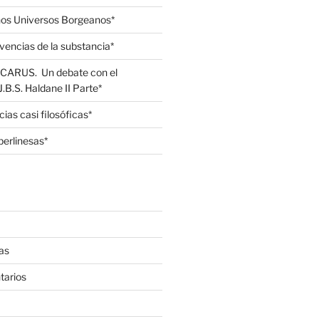
unos Universos Borgeanos*
ivencias de la substancia*
u ICARUS. Un debate con el
B.S. Haldane II Parte*
cias casi filosóficas*
berlinesas*
as
tarios