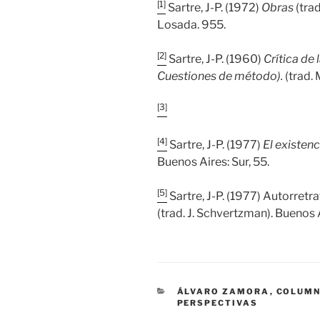
[1]
Sartre, J-P. (1972)
Obras
(trad
Losada. 955.
[2]
Sartre, J-P. (1960)
Crítica de 
Cuestiones de método).
(trad.
[3]
[4]
Sartre, J-P. (1977)
El existen
Buenos Aires: Sur, 55.
[5]
Sartre, J-P. (1977) Autorretr
(trad. J. Schvertzman). Buenos 
CATEGORÍAS
ÁLVARO ZAMORA
,
COLUM
PERSPECTIVAS