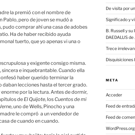
De visita por 
adre la premió con el nombre de
San Pablo, pero de joven se mudó a
Significado y v
, pudo comprar ahí una casa de adobes
B. Russell y s
atio. Ha de haber recibido ayuda
DAEDALUS de J.
monal tuerto, que yo apenas vi una o
Trece irrelevan
Disquisiciones 
 escrupulosa y exigente consigo misma.
, sincera e inquebrantable. Cuando ella
confesó haber querido terminar la
META
o daban lecciones hasta el tercer grado.
r enorme por la lectura. Antes de dormir,
Acceder
apítulos de
El Quijote
, los
Cuentos de mi
Feed de entrad
 Verne, uno de Wells, Pinocho y una
i madre le compró a un vendedor de
Feed de comen
 casa de cuando en cuando.
WordPress.org