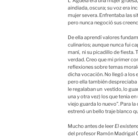
L´Agüela era una mujer gruesa, f
aindiada, oscura; su voz era in
mujer severa. Enfrentaba las s
pero nunca negoció sus creenci
De ella aprendí valores funda
culinarios; aunque nunca fui ca
maní, ni su picadillo de fiesta.
verdad. Creo que mi primer cont
reflexiones sobre temas moral
dicha vocación. No llegó a los 
pero ella también despreciaba l
le regalaban un vestido, lo gu
una y otra vez) los que tenia en
viejo guarda lo nuevo”. Para la 
estrenó un bello traje blanco
Mucho antes de leer
El existe
del profesor Ramón Madrigal C