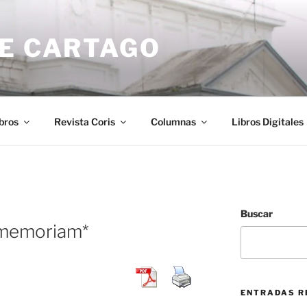
DE CARTAGO
bros
Revista Coris
Columnas
Libros Digitales
Buscar
n memoriam*
ENTRADAS R