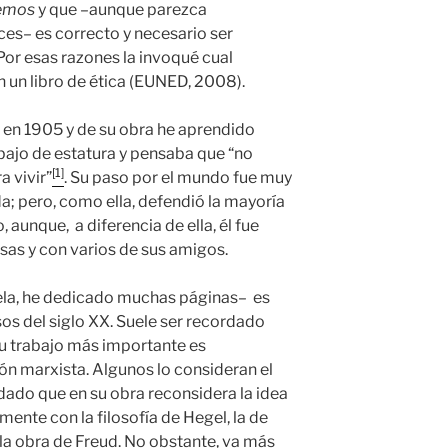
cemos
y que –aunque parezca
ces– es correcto y necesario ser
 Por esas razones la invoqué cual
 un libro de ética (EUNED, 2008).
 en 1905 y de su obra he aprendido
bajo de estatura y pensaba que “no
[1]
 vivir”
. Su paso por el mundo fue muy
uda; pero, como ella, defendió la mayoría
 aunque, a diferencia de ella, él fue
sas y con varios de sus amigos.
ela, he dedicado muchas páginas– es
os del siglo XX. Suele ser recordado
su trabajo más importante es
n marxista. Algunos lo consideran el
dado que en su obra reconsidera la idea
amente con la filosofía de Hegel, la de
 la obra de Freud. No obstante, va más