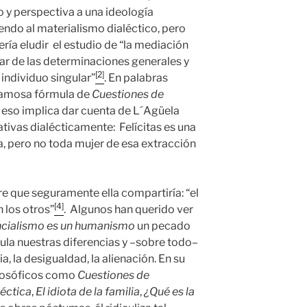
ido y perspectiva a una ideología
iendo al materialismo dialéctico, pero
ería eludir el estudio de “la mediación
sar de las determinaciones generales y
[2]
 individuo singular”
. En palabras
 famosa fórmula de
Cuestiones de
 eso implica dar cuenta de L´Agüela
tivas dialécticamente: Felícitas es una
, pero no toda mujer de esa extracción
re que seguramente ella compartiría: “el
[4]
 los otros”
. Algunos han querido ver
encialismo es un humanismo
un pecado
nula nuestras diferencias y –sobre todo–
a, la desigualdad, la alienación. En su
filosóficos como
Cuestiones de
léctica
,
El idiota de la familia
,
¿Qué es la