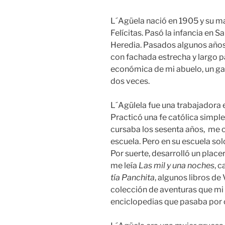
L´Agüela nació en 1905 y su m
Felícitas. Pasó la infancia en 
Heredia. Pasados algunos años
con fachada estrecha y largo p
económica de mi abuelo, un ga
dos veces.
L´Agülela fue una trabajadora
Practicó una fe católica simple
cursaba los sesenta años, me 
escuela. Pero en su escuela sol
Por suerte, desarrolló un place
me leía
Las mil y una noches
, c
tía Panchita
, algunos libros de
colección de aventuras que m
enciclopedias que pasaba por