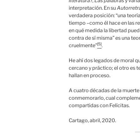
literatura?,
Las palabras
y varia
interpretación. En su
Autorretr
verdadera posición: “una teoría
tiempo –como él hace en las re
en qué medida la libertad puede
contra de sí misma” es una teo
[5]
cruelmente”
.
He ahí dos legados de moral q
cercano y práctico; el otro es 
hallan en proceso.
A cuatro décadas de la muerte d
conmemorarlo, cual complemen
compartidas con Felícitas.
Cartago, abril, 2020.