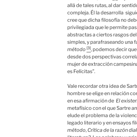
allá de tales rutas, al dar sent
compleja. Él la desarrolla sigu
cree que dicha filosofía no deb
privilegiada que le permite pa
abstractas a ciertos rasgos del
simples, y parafraseando una
[3]
método
, podemos decir que
desde dos perspectivas correla
mujer de extracción campesina
es Felícitas”.
Vale recordar otra idea de Sart
hombre se elige en relación con
en esa afirmación de
El exist
metafísico con el que Sartre a
elude el problema de la violenci
legado literario y en ensayos 
método
,
Crítica de la razón dia