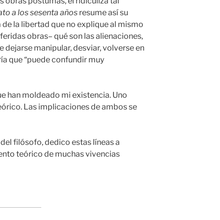
s obras póstumas, él ridiculiza tal
ato a los sesenta años
resume así su
 de la libertad que no explique al mismo
feridas obras– qué son las alienaciones,
 dejarse manipular, desviar, volverse en
ría que “puede confundir muy
ue han moldeado mi existencia. Uno
teórico. Las implicaciones de ambos se
el filósofo, dedico estas líneas a
to teórico de muchas vivencias