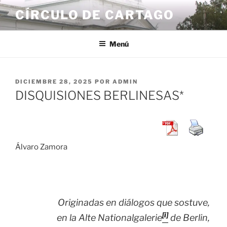
Saltar
CÍRCULO DE CARTAGO
al
contenido
Menú
PUBLICADO
DICIEMBRE 28, 2025
POR
ADMIN
EL
DISQUISIONES BERLINESAS*
Álvaro Zamora
Originadas en diálogos que sostuve,
[i]
en la
Alte Nationalgalerie
de Berlin,