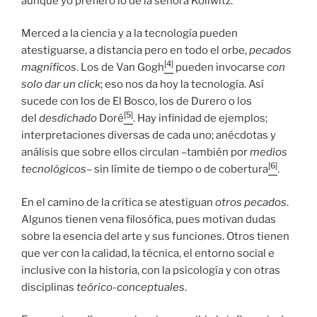
aunque yo prefiero lo de la señora Kollwitz.
Merced a la ciencia y a la tecnología pueden
atestiguarse, a distancia pero en todo el orbe,
pecados
[4]
magníficos
. Los de Van Gogh
pueden invocarse
con
solo dar un click
; eso nos da hoy la tecnología. Así
sucede con los de El Bosco, los de Durero o los
[5]
del
desdichado
Doré
. Hay infinidad de ejemplos;
interpretaciones diversas de cada uno; anécdotas y
análisis que sobre ellos circulan –también por
medios
[6]
tecnológicos
– sin límite de tiempo o de cobertura
.
En el camino de la crítica se atestiguan
otros pecados
.
Algunos tienen vena filosófica, pues motivan dudas
sobre la esencia del arte y sus funciones. Otros tienen
que ver con la calidad, la técnica, el entorno social e
inclusive con la historia, con la psicología y con otras
disciplinas
teórico-conceptuales
.