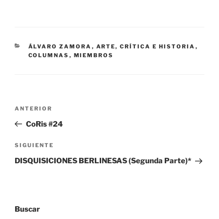
CATEGORÍAS
ÁLVARO ZAMORA
,
ARTE, CRÍTICA E HISTORIA
,
COLUMNAS
,
MIEMBROS
Navegación
Entrada
ANTERIOR
de
anterior:
CoRis #24
entradas
Siguiente
SIGUIENTE
entrada
DISQUISICIONES BERLINESAS (Segunda Parte)*
Buscar